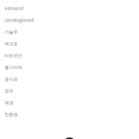
Astroport
Uncategorized
기술주
매크로
비트코인
월가아재
음식료
정유
채권
친환경