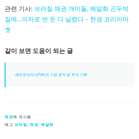
관련 기사:
브라질 채권 개미들, 헤알화 곤두박
질에…이자로 번 돈 다 날렸다 – 한경 코리아마
켓
같이 보면 도움이 되는 글
페트로브라스(PBR.A) 기업 분석 및 투자 기록
채권
에 게시됨
태그
브라질
,
채권
,
헤알화