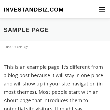
내
용
INVESTANDBIZ.COM
메뉴
으
로
바
로
SAMPLE PAGE
가
기
Home
»
Sample Page
This is an example page. It’s different from
a blog post because it will stay in one place
and will show up in your site navigation (in
most themes). Most people start with an
About page that introduces them to
potential site visitors. It might say