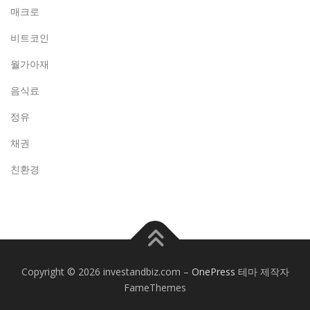
매크로
비트코인
월가아재
음식료
정유
채권
친환경
Copyright © 2026 investandbiz.com
–
OnePress
테마 제작자
FameThemes