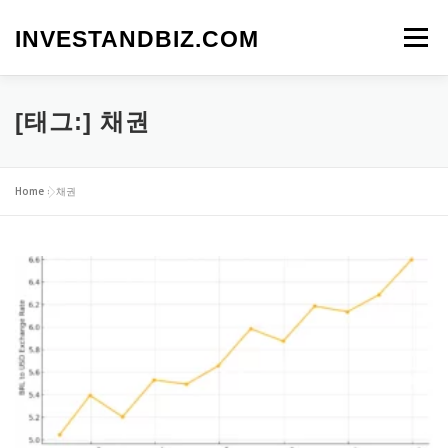
내
용
INVESTANDBIZ.COM
메뉴
으
로
바
로
[태그:]
채권
가
기
Home
»
채권