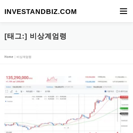
내
용
INVESTANDBIZ.COM
메뉴
으
로
바
로
[태그:]
비상계엄령
가
기
Home
»
비상계엄령