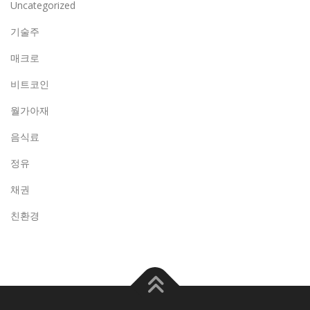
Uncategorized
기술주
매크로
비트코인
월가아재
음식료
정유
채권
친환경