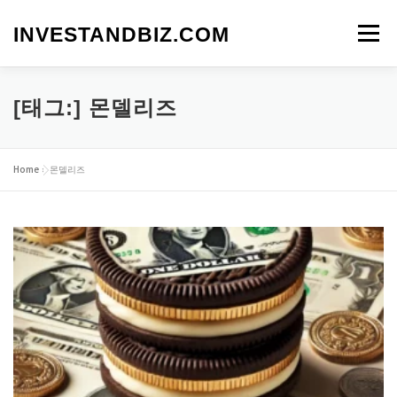
내
용
INVESTANDBIZ.COM
메뉴
으
로
바
로
[태그:]
몬델리즈
가
기
Home
»
몬델리즈