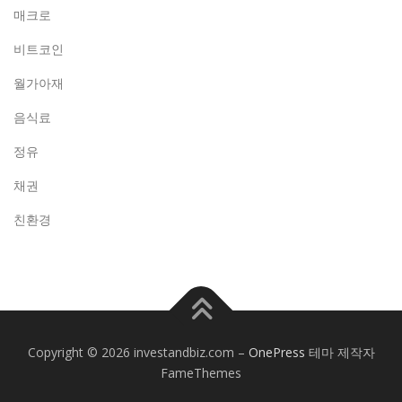
매크로
비트코인
월가아재
음식료
정유
채권
친환경
Copyright © 2026 investandbiz.com
–
OnePress
테마 제작자
FameThemes