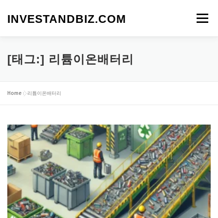
내
용
INVESTANDBIZ.COM
메뉴
으
로
바
로
[태그:]
리튬이온배터리
가
기
Home
»
리튬이온배터리