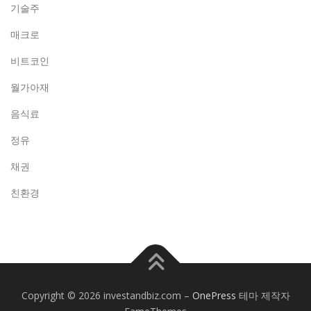
기술주
매크로
비트코인
월가아재
음식료
정유
채권
친환경
Copyright © 2026 investandbiz.com
–
OnePress
테마 제작자