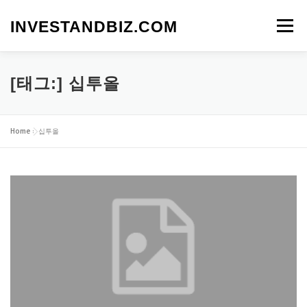
내
용
INVESTANDBIZ.COM
메뉴
으
로
바
로
[태그:]
십투올
가
기
Home
»
십투올