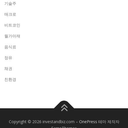
기술주
매크로
비트코인
월가아재
음식료
정유
채권
친환경
Copyright © 2026 investandbiz.com
–
OnePress
테마 제작자