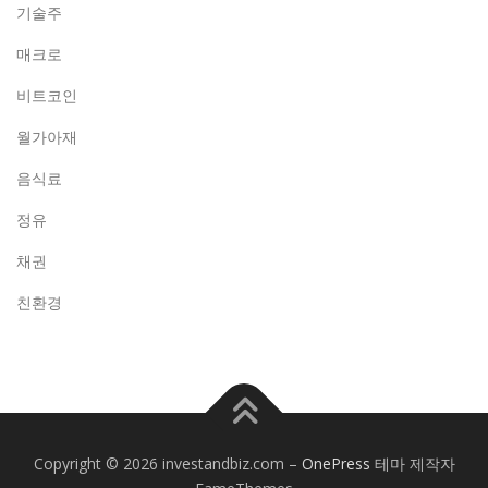
기술주
매크로
비트코인
월가아재
음식료
정유
채권
친환경
Copyright © 2026 investandbiz.com
–
OnePress
테마 제작자