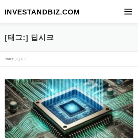
내
용
INVESTANDBIZ.COM
메뉴
으
로
바
로
[태그:]
딥시크
가
기
Home
»
딥시크